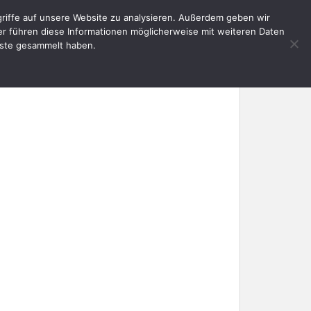
riffe auf unsere Website zu analysieren. Außerdem geben wir
E
AKTUELLES
SERVICE
KONTAKT
er führen diese Informationen möglicherweise mit weiteren Daten
nste gesammelt haben.