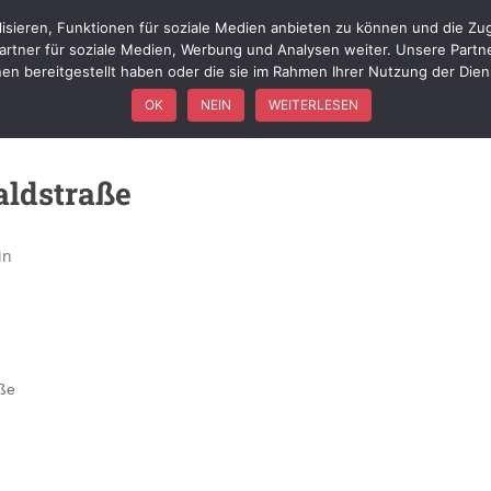
isieren, Funktionen für soziale Medien anbieten zu können und die Zug
WIR ÜBER UNS
FÖRDERVEREIN
FAHRZEUGE
EINSÄTZ
rtner für soziale Medien, Werbung und Analysen weiter. Unsere Partn
nen bereitgestellt haben oder die sie im Rahmen Ihrer Nutzung der Die
OK
NEIN
WEITERLESEN
aldstraße
in
ße