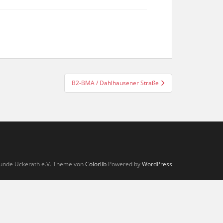
B2-BMA / Dahlhausener Straße
unde Uckerath e.V. Theme von
Colorlib
Powered by
WordPress