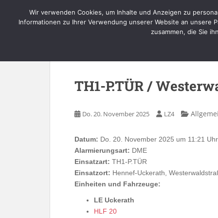
Skip to main content
Wir verwenden Cookies, um Inhalte und Anzeigen zu personal
Informationen zu Ihrer Verwendung unserer Website an unsere Pa
zusammen, die Sie ih
TH1-P.TÜR / Westerw
Allgeme
Do. 20. November 2025
LZ4
Datum:
Do. 20. November 2025 um 11:21 Uhr
Alarmierungsart:
DME
Einsatzart:
TH1-P.TÜR
Einsatzort:
Hennef-Uckerath, Westerwaldstra
Einheiten und Fahrzeuge:
LE Uckerath
HLF 20