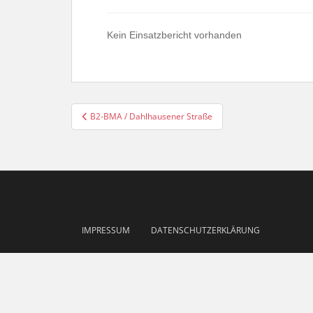
Kein Einsatzbericht vorhanden
Beitragsnavigation
B2-BMA / Dahlhausener Straße
IMPRESSUM
DATENSCHUTZERKLÄRUNG