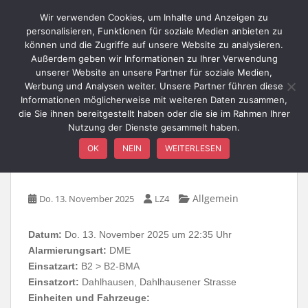
Skip to main content
Wir verwenden Cookies, um Inhalte und Anzeigen zu
personalisieren, Funktionen für soziale Medien anbieten zu
können und die Zugriffe auf unsere Website zu analysieren.
Außerdem geben wir Informationen zu Ihrer Verwendung
TOGGLE
unserer Website an unsere Partner für soziale Medien,
Werbung und Analysen weiter. Unsere Partner führen diese
Informationen möglicherweise mit weiteren Daten zusammen,
die Sie ihnen bereitgestellt haben oder die sie im Rahmen Ihrer
Nutzung der Dienste gesammelt haben.
B2-BMA / Dahlhausener
OK
NEIN
WEITERLESEN
Straße
Allgemein
Do. 13. November 2025
LZ4
Datum:
Do. 13. November 2025 um 22:35 Uhr
Alarmierungsart:
DME
Einsatzart:
B2 > B2-BMA
Einsatzort:
Dahlhausen, Dahlhausener Strasse
Einheiten und Fahrzeuge: