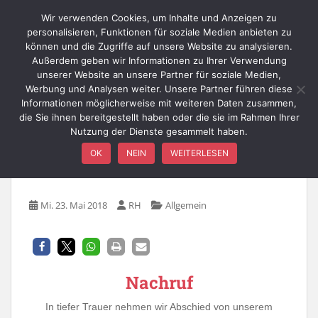
Skip to main content
Wir verwenden Cookies, um Inhalte und Anzeigen zu
personalisieren, Funktionen für soziale Medien anbieten zu
können und die Zugriffe auf unsere Website zu analysieren.
Außerdem geben wir Informationen zu Ihrer Verwendung
TOGGLE
unserer Website an unsere Partner für soziale Medien,
Werbung und Analysen weiter. Unsere Partner führen diese
Informationen möglicherweise mit weiteren Daten zusammen,
die Sie ihnen bereitgestellt haben oder die sie im Rahmen Ihrer
Nutzung der Dienste gesammelt haben.
Nachruf Hans-Peter
OK
NEIN
WEITERLESEN
Limbach
Mi. 23. Mai 2018
RH
Allgemein
Nachruf
In tiefer Trauer nehmen wir Abschied von unserem