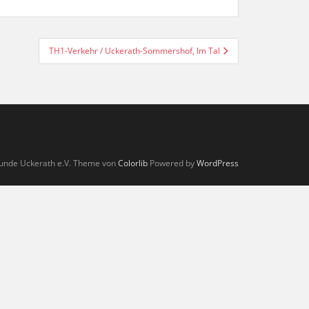
TH1-Verkehr / Uckerath-Sommershof, Im Tal
unde Uckerath e.V. Theme von
Colorlib
Powered by
WordPress