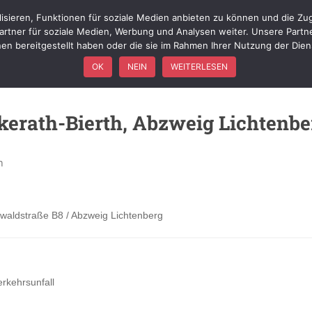
isieren, Funktionen für soziale Medien anbieten zu können und die Zug
WIR ÜBER UNS
FÖRDERVEREIN
FAHRZEUGE
EINSÄTZ
rtner für soziale Medien, Werbung und Analysen weiter. Unsere Partn
nen bereitgestellt haben oder die sie im Rahmen Ihrer Nutzung der Die
OK
NEIN
WEITERLESEN
erath-Bierth, Abzweig Lichtenbe
n
waldstraße B8 / Abzweig Lichtenberg
rkehrsunfall