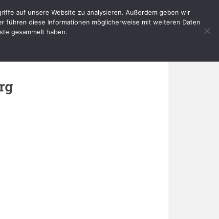
riffe auf unsere Website zu analysieren. Außerdem geben wir
E
AKTUELLES
SERVICE
KONTAKT
er führen diese Informationen möglicherweise mit weiteren Daten
nste gesammelt haben.
rg