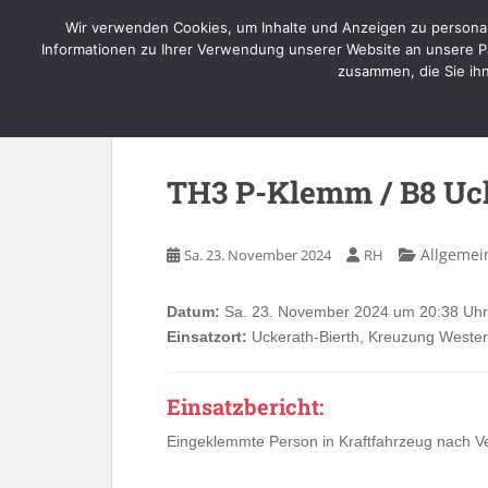
Skip to main content
Wir verwenden Cookies, um Inhalte und Anzeigen zu personal
Informationen zu Ihrer Verwendung unserer Website an unsere Pa
zusammen, die Sie ih
TH3 P-Klemm / B8 Uck
Allgemei
Sa. 23. November 2024
RH
Datum:
Sa. 23. November 2024 um 20:38 Uhr
Einsatzort:
Uckerath-Bierth, Kreuzung Wester
Einsatzbericht:
Eingeklemmte Person in Kraftfahrzeug nach Ve