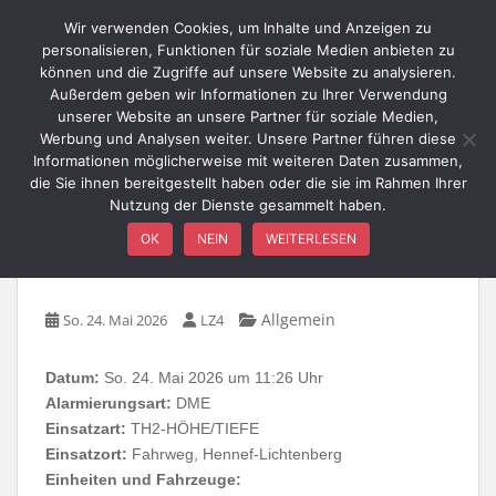
Skip to main content
Wir verwenden Cookies, um Inhalte und Anzeigen zu
personalisieren, Funktionen für soziale Medien anbieten zu
können und die Zugriffe auf unsere Website zu analysieren.
Außerdem geben wir Informationen zu Ihrer Verwendung
TOGGLE
unserer Website an unsere Partner für soziale Medien,
Werbung und Analysen weiter. Unsere Partner führen diese
Informationen möglicherweise mit weiteren Daten zusammen,
die Sie ihnen bereitgestellt haben oder die sie im Rahmen Ihrer
Nutzung der Dienste gesammelt haben.
TH2-HÖHE/TIEFE /
OK
NEIN
WEITERLESEN
Fahrweg
Allgemein
So. 24. Mai 2026
LZ4
Datum:
So. 24. Mai 2026 um 11:26 Uhr
Alarmierungsart:
DME
Einsatzart:
TH2-HÖHE/TIEFE
Einsatzort:
Fahrweg, Hennef-Lichtenberg
Einheiten und Fahrzeuge: