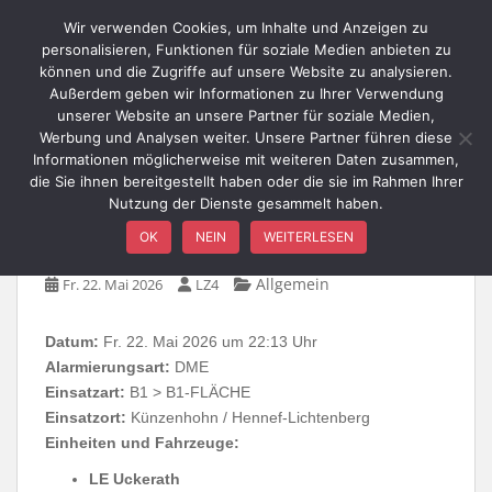
Skip to main content
Wir verwenden Cookies, um Inhalte und Anzeigen zu
personalisieren, Funktionen für soziale Medien anbieten zu
können und die Zugriffe auf unsere Website zu analysieren.
Außerdem geben wir Informationen zu Ihrer Verwendung
TOGGLE
unserer Website an unsere Partner für soziale Medien,
Werbung und Analysen weiter. Unsere Partner führen diese
Informationen möglicherweise mit weiteren Daten zusammen,
die Sie ihnen bereitgestellt haben oder die sie im Rahmen Ihrer
Nutzung der Dienste gesammelt haben.
B1-FLÄCHE / Künzenhohn
OK
NEIN
WEITERLESEN
Allgemein
Fr. 22. Mai 2026
LZ4
Datum:
Fr. 22. Mai 2026 um 22:13 Uhr
Alarmierungsart:
DME
Einsatzart:
B1 > B1-FLÄCHE
Einsatzort:
Künzenhohn / Hennef-Lichtenberg
Einheiten und Fahrzeuge:
LE Uckerath