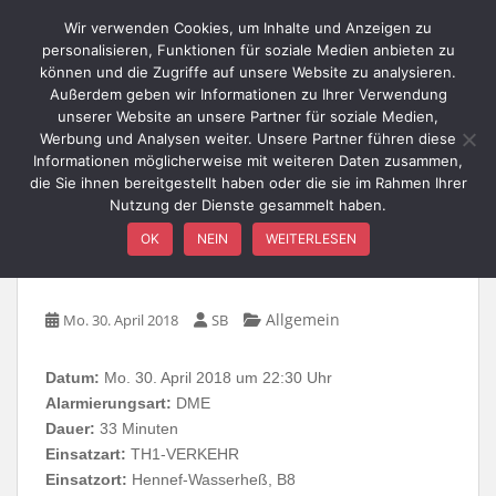
Skip to main content
Wir verwenden Cookies, um Inhalte und Anzeigen zu
personalisieren, Funktionen für soziale Medien anbieten zu
können und die Zugriffe auf unsere Website zu analysieren.
Außerdem geben wir Informationen zu Ihrer Verwendung
TOGGLE
unserer Website an unsere Partner für soziale Medien,
Werbung und Analysen weiter. Unsere Partner führen diese
Informationen möglicherweise mit weiteren Daten zusammen,
die Sie ihnen bereitgestellt haben oder die sie im Rahmen Ihrer
Nutzung der Dienste gesammelt haben.
TH1-VERKEHR –
OK
NEIN
WEITERLESEN
Wasserhess, B8
Allgemein
Mo. 30. April 2018
SB
Datum:
Mo. 30. April 2018 um 22:30 Uhr
Alarmierungsart:
DME
Dauer:
33 Minuten
Einsatzart:
TH1-VERKEHR
Einsatzort:
Hennef-Wasserheß, B8