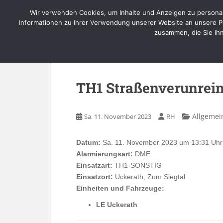
Skip to main content
Wir verwenden Cookies, um Inhalte und Anzeigen zu personal
Informationen zu Ihrer Verwendung unserer Website an unsere Pa
zusammen, die Sie ih
TH1 Straßenverunrei
Allgemei
Sa. 11. November 2023
RH
Datum:
Sa. 11. November 2023 um 13:31 Uhr
Alarmierungsart:
DME
Einsatzart:
TH1-SONSTIG
Einsatzort:
Uckerath, Zum Siegtal
Einheiten und Fahrzeuge:
LE Uckerath