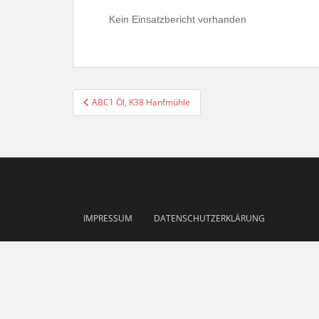
Kein Einsatzbericht vorhanden
Beitragsnavigation
ABC1 Öl, K38 Hanfmühle
IMPRESSUM
DATENSCHUTZERKLÄRUNG