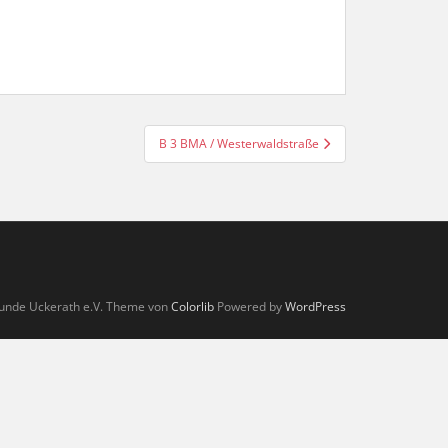
B 3 BMA / Westerwaldstraße
unde Uckerath e.V. Theme von
Colorlib
Powered by
WordPress