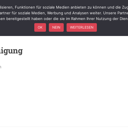
isieren, Funktionen für soziale Medien anbieten zu können und die Zug
WIR ÜBER UNS
FÖRDERVEREIN
FAHRZEUGE
EINSÄTZ
rtner für soziale Medien, Werbung und Analysen weiter. Unsere Partn
nen bereitgestellt haben oder die sie im Rahmen Ihrer Nutzung der Die
OK
NEIN
WEITERLESEN
nigung
n