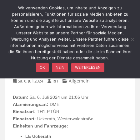
Skip to main content
Wir verwenden Cookies, um Inhalte und Anzeigen zu
personalisieren, Funktionen für soziale Medien anbieten zu
können und die Zugriffe auf unsere Website zu analysieren.
Außerdem geben wir Informationen zu Ihrer Verwendung
TOGGLE
unserer Website an unsere Partner für soziale Medien,
Werbung und Analysen weiter. Unsere Partner führen diese
Informationen möglicherweise mit weiteren Daten zusammen,
die Sie ihnen bereitgestellt haben oder die sie im Rahmen Ihrer
Nutzung der Dienste gesammelt haben.
TH1-PTür
OK
NEIN
WEITERLESEN
Allgemein
Sa. 6. Juli 2024
RH
Datum:
Sa. 6. Juli 2024 um 21:06 Uhr
Alarmierungsart:
DME
Einsatzart:
TH1-P.TÜR
Einsatzort:
Uckerath, Westerwaldstraße
Einheiten und Fahrzeuge:
LE Uckerath