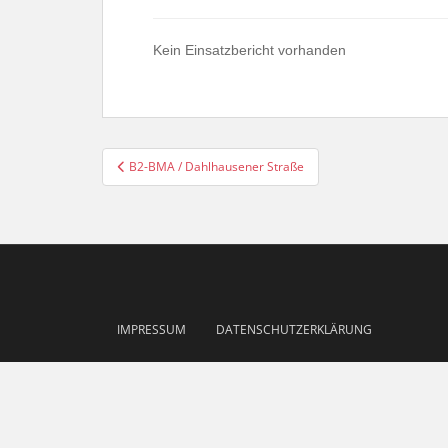
Kein Einsatzbericht vorhanden
Beitragsnavigation
B2-BMA / Dahlhausener Straße
IMPRESSUM
DATENSCHUTZERKLÄRUNG