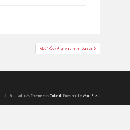
ABC1-ÖL / Altenkirchener Straße
unde Uckerath e.V. Theme von
Colorlib
Powered by
WordPress