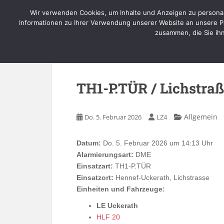
Skip to main content
Wir verwenden Cookies, um Inhalte und Anzeigen zu personal
Informationen zu Ihrer Verwendung unserer Website an unsere Pa
zusammen, die Sie ih
TH1-P.TÜR / Lichstra
Allgemein
Do. 5. Februar 2026
LZ4
Datum:
Do. 5. Februar 2026 um 14:13 Uhr
Alarmierungsart:
DME
Einsatzart:
TH1-P.TÜR
Einsatzort:
Hennef-Uckerath, Lichstrasse
Einheiten und Fahrzeuge:
LE Uckerath
HLF 20