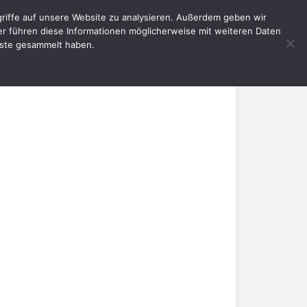
riffe auf unsere Website zu analysieren. Außerdem geben wir
E
AKTUELLES
SERVICE
KONTAKT
er führen diese Informationen möglicherweise mit weiteren Daten
nste gesammelt haben.