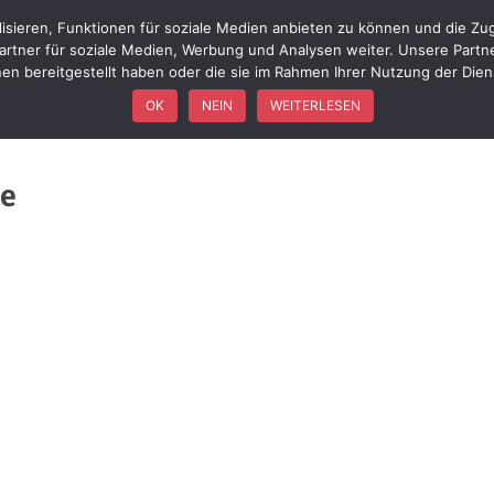
isieren, Funktionen für soziale Medien anbieten zu können und die Zug
WIR ÜBER UNS
FÖRDERVEREIN
FAHRZEUGE
EINSÄTZ
rtner für soziale Medien, Werbung und Analysen weiter. Unsere Partn
nen bereitgestellt haben oder die sie im Rahmen Ihrer Nutzung der Die
OK
NEIN
WEITERLESEN
ße