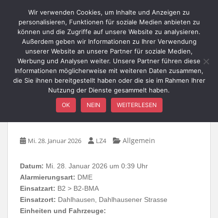
Skip to main content
Wir verwenden Cookies, um Inhalte und Anzeigen zu
personalisieren, Funktionen für soziale Medien anbieten zu
können und die Zugriffe auf unsere Website zu analysieren.
Außerdem geben wir Informationen zu Ihrer Verwendung
TOGGLE
unserer Website an unsere Partner für soziale Medien,
Werbung und Analysen weiter. Unsere Partner führen diese
Informationen möglicherweise mit weiteren Daten zusammen,
die Sie ihnen bereitgestellt haben oder die sie im Rahmen Ihrer
Nutzung der Dienste gesammelt haben.
B2-BMA / Dahlhausener
OK
NEIN
WEITERLESEN
Straße
Allgemein
Mi. 28. Januar 2026
LZ4
Datum:
Mi. 28. Januar 2026 um 0:39 Uhr
Alarmierungsart:
DME
Einsatzart:
B2 > B2-BMA
Einsatzort:
Dahlhausen, Dahlhausener Strasse
Einheiten und Fahrzeuge: