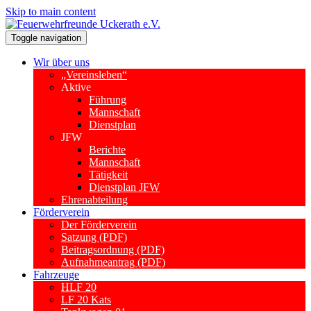
Skip to main content
Toggle navigation
Wir über uns
„Vereinsleben“
Aktive
Führung
Mannschaft
Dienstplan
JFW
Berichte
Mannschaft
Tätigkeit
Dienstplan JFW
Ehrenabteilung
Förderverein
Der Förderverein
Satzung (PDF)
Beitragsordnung (PDF)
Aufnahmeantrag (PDF)
Fahrzeuge
HLF 20
LF 20 Kats