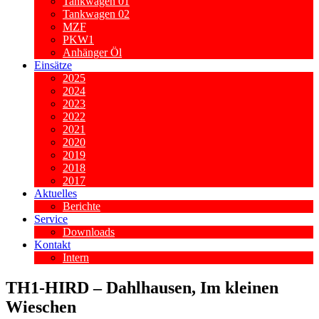
Tankwagen 01
Tankwagen 02
MZF
PKW1
Anhänger Öl
Einsätze
2025
2024
2023
2022
2021
2020
2019
2018
2017
Aktuelles
Berichte
Service
Downloads
Kontakt
Intern
TH1-HIRD – Dahlhausen, Im kleinen
Wieschen