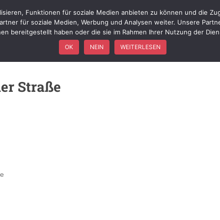
isieren, Funktionen für soziale Medien anbieten zu können und die Zug
WIR ÜBER UNS
FÖRDERVEREIN
FAHRZEUGE
EINSÄTZ
rtner für soziale Medien, Werbung und Analysen weiter. Unsere Partn
nen bereitgestellt haben oder die sie im Rahmen Ihrer Nutzung der Die
OK
NEIN
WEITERLESEN
er Straße
se