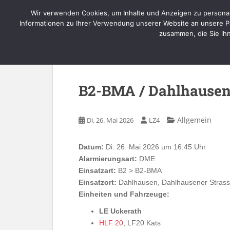
Skip to main content
Wir verwenden Cookies, um Inhalte und Anzeigen zu personal
Informationen zu Ihrer Verwendung unserer Website an unsere Pa
zusammen, die Sie ih
B2-BMA / Dahlhausen
Allgemein
Di. 26. Mai 2026
LZ4
Datum:
Di. 26. Mai 2026 um 16:45 Uhr
Alarmierungsart:
DME
Einsatzart:
B2 > B2-BMA
Einsatzort:
Dahlhausen, Dahlhausener Stras
Einheiten und Fahrzeuge:
LE Uckerath
HLF 20
, LF20 Kats