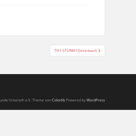
TH1-STURM / Derenbach
unde Uckerath e.V. Theme von
Colorlib
Powered by
WordPress