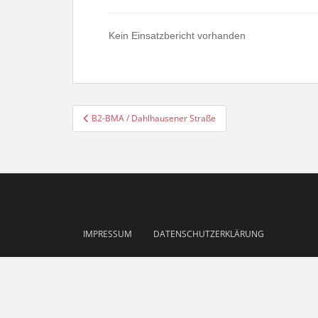
Kein Einsatzbericht vorhanden
Beitragsnavigation
B2-BMA / Dahlhausener Straße
IMPRESSUM
DATENSCHUTZERKLÄRUNG