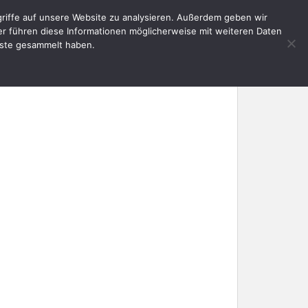
riffe auf unsere Website zu analysieren. Außerdem geben wir
E
AKTUELLES
SERVICE
KONTAKT
er führen diese Informationen möglicherweise mit weiteren Daten
nste gesammelt haben.