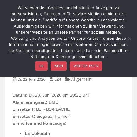
Skip to main content
Wir verwenden Cookies, um Inhalte und Anzeigen zu
personalisieren, Funktionen für soziale Medien anbieten zu
können und die Zugriffe auf unsere Website zu analysieren.
Außerdem geben wir Informationen zu Ihrer Verwendung
TOGGLE
unserer Website an unsere Partner für soziale Medien,
Werbung und Analysen weiter. Unsere Partner führen diese
Informationen möglicherweise mit weiteren Daten zusammen,
die Sie ihnen bereitgestellt haben oder die sie im Rahmen Ihrer
Nutzung der Dienste gesammelt haben.
B1-FLÄCHE / Siegaue
OK
NEIN
WEITERLESEN
Allgemein
Di. 23. Juni 2026
LZ4
Datum:
Di. 23. Juni 2026 um 20:21 Uhr
Alarmierungsart:
DME
Einsatzart:
B1 > B1-FLÄCHE
Einsatzort:
Siegaue, Hennef
Einheiten und Fahrzeuge:
LE Uckerath