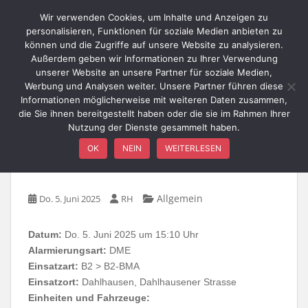
Skip to main content
Wir verwenden Cookies, um Inhalte und Anzeigen zu
personalisieren, Funktionen für soziale Medien anbieten zu
können und die Zugriffe auf unsere Website zu analysieren.
Außerdem geben wir Informationen zu Ihrer Verwendung
TOGGLE
unserer Website an unsere Partner für soziale Medien,
Werbung und Analysen weiter. Unsere Partner führen diese
Informationen möglicherweise mit weiteren Daten zusammen,
die Sie ihnen bereitgestellt haben oder die sie im Rahmen Ihrer
Nutzung der Dienste gesammelt haben.
B2-BMA / Dahlhausen,
OK
NEIN
WEITERLESEN
Dahlhausener Straße
Allgemein
Do. 5. Juni 2025
RH
Datum:
Do. 5. Juni 2025 um 15:10 Uhr
Alarmierungsart:
DME
Einsatzart:
B2 > B2-BMA
Einsatzort:
Dahlhausen, Dahlhausener Strasse
Einheiten und Fahrzeuge: