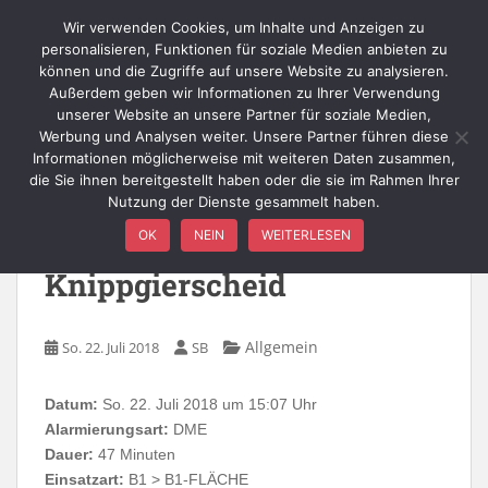
Skip to main content
Wir verwenden Cookies, um Inhalte und Anzeigen zu
personalisieren, Funktionen für soziale Medien anbieten zu
können und die Zugriffe auf unsere Website zu analysieren.
Außerdem geben wir Informationen zu Ihrer Verwendung
TOGGLE
unserer Website an unsere Partner für soziale Medien,
Werbung und Analysen weiter. Unsere Partner führen diese
Informationen möglicherweise mit weiteren Daten zusammen,
die Sie ihnen bereitgestellt haben oder die sie im Rahmen Ihrer
Nutzung der Dienste gesammelt haben.
B1-FLÄCHE –
OK
NEIN
WEITERLESEN
Knippgierscheid,
Knippgierscheid
Allgemein
So. 22. Juli 2018
SB
Datum:
So. 22. Juli 2018 um 15:07 Uhr
Alarmierungsart:
DME
Dauer:
47 Minuten
Einsatzart:
B1 > B1-FLÄCHE