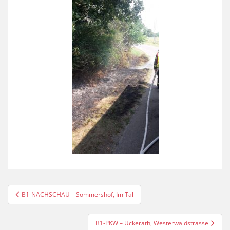
Beitragsnavigation
B1-NACHSCHAU – Sommershof, Im Tal
B1-PKW – Uckerath, Westerwaldstrasse