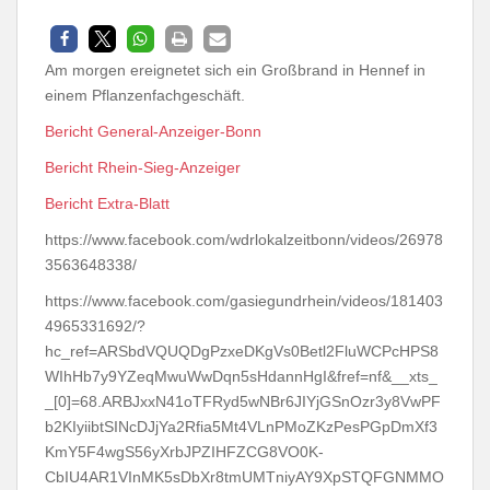
Am morgen ereignetet sich ein Großbrand in Hennef in
einem Pflanzenfachgeschäft.
Bericht General-Anzeiger-Bonn
Bericht Rhein-Sieg-Anzeiger
Bericht Extra-Blatt
https://www.facebook.com/wdrlokalzeitbonn/videos/26978
3563648338/
https://www.facebook.com/gasiegundrhein/videos/181403
4965331692/?
hc_ref=ARSbdVQUQDgPzxeDKgVs0Betl2FluWCPcHPS8
WIhHb7y9YZeqMwuWwDqn5sHdannHgI&fref=nf&__xts_
_[0]=68.ARBJxxN41oTFRyd5wNBr6JIYjGSnOzr3y8VwPF
b2KIyiibtSINcDJjYa2Rfia5Mt4VLnPMoZKzPesPGpDmXf3
KmY5F4wgS56yXrbJPZIHFZCG8VO0K-
CbIU4AR1VInMK5sDbXr8tmUMTniyAY9XpSTQFGNMMO