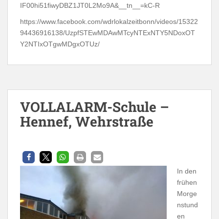
IF00hi51fiwyDBZ1JT0L2Mo9A&__tn__=kC-R
https://www.facebook.com/wdrlokalzeitbonn/videos/15322
94436916138/UzpfSTEwMDAwMTcyNTExNTY5NDoxOT
Y2NTIxOTgwMDgxOTUz/
VOLLALARM-Schule –
Hennef, Wehrstraße
In den
frühen
Morge
nstund
en