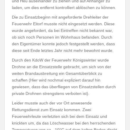
und Heu auseinander zu ziehen und auf Anhänger zu
laden, um dies entfernt kontrolliert ablöschen zu können.
Die zu Einsatzbeginn mit angeforderte Drehleiter der
Feuerwehr Eitorf musste nicht eingesetzt werden. Diese
wurde angefordert, da bei Eintreffen nicht bekannt war,
ob sich noch Personen im Wohnhaus befanden. Durch
den Eigentümer konnte jedoch festgestellt werden, dass
diese seit Ende letztes Jahr nicht mehr bewohnt wurde.
Durch den KdoW der Feuerwehr Königswinter wurde
Drohne an die Einsatzstelle gebracht, um sich von der
weiten Brandausbreitung ein Gesamtüberblick zu
schaffen (Hier wird nochmal expliziert darauf hin
gewiesen, dass das überfliegen von Einsatzstellen durch
private Drohnen strengstens verboten ist).
Leider musste auch der vor Ort anwesende
Rettungsdienst zum Einsatz kommen. Zwei
Feuerwehrleute verletzten sich bei dem Einsatz und
knickten um, da das Löschwasser bei den herrschenden
Temperaturen von ca. -10°C auf dem kalten Boden direkt