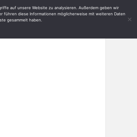
riffe auf unsere Website zu analysieren. Außerdem geben wir
E
AKTUELLES
SERVICE
KONTAKT
er führen diese Informationen möglicherweise mit weiteren Daten
nste gesammelt haben.