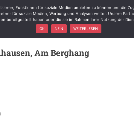
isieren, Funktionen für soziale Medien anbieten zu können und die Zug
WIR ÜBER UNS
FÖRDERVEREIN
FAHRZEUGE
EINSÄTZ
rtner für soziale Medien, Werbung und Analysen weiter. Unsere Partn
nen bereitgestellt haben oder die sie im Rahmen Ihrer Nutzung der Die
OK
NEIN
WEITERLESEN
hausen, Am Berghang
g