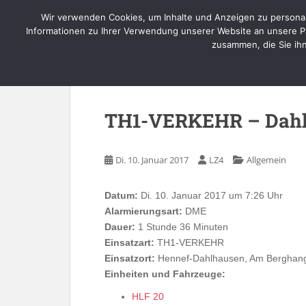
Skip to main content
Wir verwenden Cookies, um Inhalte und Anzeigen zu personal
Informationen zu Ihrer Verwendung unserer Website an unsere Pa
zusammen, die Sie ih
TH1-VERKEHR – Dahl
Di. 10. Januar 2017
LZ4
Allgemein
Datum:
Di. 10. Januar 2017 um 7:26 Uhr
Alarmierungsart:
DME
Dauer:
1 Stunde 36 Minuten
Einsatzart:
TH1-VERKEHR
Einsatzort:
Hennef-Dahlhausen, Am Berghan
Einheiten und Fahrzeuge:
HLF 20