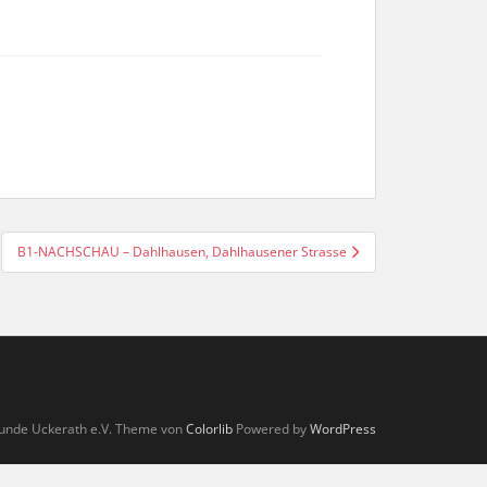
B1-NACHSCHAU – Dahlhausen, Dahlhausener Strasse
unde Uckerath e.V. Theme von
Colorlib
Powered by
WordPress