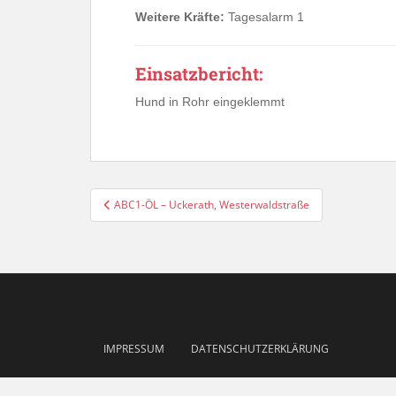
Weitere Kräfte:
Tagesalarm 1
Einsatzbericht:
Hund in Rohr eingeklemmt
Beitragsnavigation
ABC1-ÖL – Uckerath, Westerwaldstraße
IMPRESSUM
DATENSCHUTZERKLÄRUNG