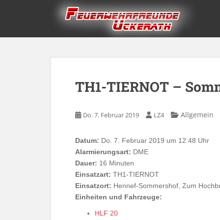
Skip to main content
TH1-TIERNOT – Somm
Allgemein
Do. 7. Februar 2019
LZ4
Datum:
Do. 7. Februar 2019 um 12:48 Uhr
Alarmierungsart:
DME
Dauer:
16 Minuten
Einsatzart:
TH1-TIERNOT
Einsatzort:
Hennef-Sommershof, Zum Hochb
Einheiten und Fahrzeuge:
HLF 20