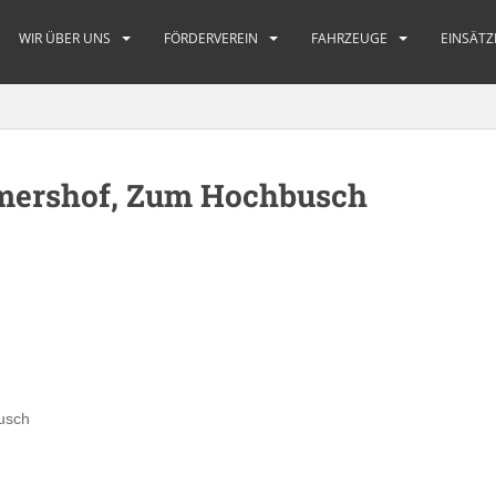
WIR ÜBER UNS
FÖRDERVEREIN
FAHRZEUGE
EINSÄTZ
ershof, Zum Hochbusch
usch