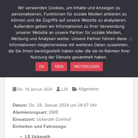
Skip to main content
Wir verwenden Cookies, um Inhalte und Anzeigen zu
personalisieren, Funktionen für soziale Medien anbieten zu
können und die Zugriffe auf unsere Website zu analysieren.
Außerdem geben wir Informationen zu Ihrer Verwendung
TOGGLE
unserer Website an unsere Partner für soziale Medien,
Werbung und Analysen weiter. Unsere Partner führen diese
Informationen möglicherweise mit weiteren Daten zusammen,
die Sie ihnen bereitgestellt haben oder die sie im Rahmen Ihrer
Nutzung der Dienste gesammelt haben.
TH1-Person hinter
OK
NEIN
WEITERLESEN
verschlossener Tür
Allgemein
Do. 18. Januar 2024
LZ4
Datum:
Do. 18. Januar 2024 um 18:07 Uhr
Alarmierungsart:
DME
Einsatzort:
Uckerath-Zumhof
Einheiten und Fahrzeuge:
LE Uckerath