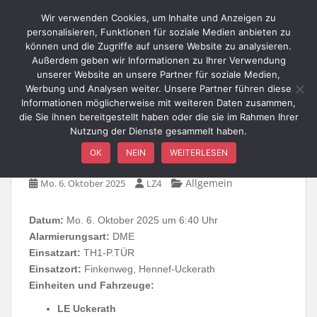
Skip to main content
Wir verwenden Cookies, um Inhalte und Anzeigen zu
personalisieren, Funktionen für soziale Medien anbieten zu
können und die Zugriffe auf unsere Website zu analysieren.
Außerdem geben wir Informationen zu Ihrer Verwendung
TOGGLE
unserer Website an unsere Partner für soziale Medien,
Werbung und Analysen weiter. Unsere Partner führen diese
Informationen möglicherweise mit weiteren Daten zusammen,
die Sie ihnen bereitgestellt haben oder die sie im Rahmen Ihrer
Nutzung der Dienste gesammelt haben.
TH1-P.TÜR / Finkenweg
OK
NEIN
WEITERLESEN
Allgemein
Mo. 6. Oktober 2025
LZ4
Datum:
Mo. 6. Oktober 2025 um 6:40 Uhr
Alarmierungsart:
DME
Einsatzart:
TH1-P.TÜR
Einsatzort:
Finkenweg, Hennef-Uckerath
Einheiten und Fahrzeuge:
LE Uckerath