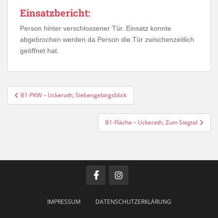
Einsatzbericht:
Person hinter verschlossener Tür. Einsatz konnte
abgebrochen werden da Person die Tür zwischenzeitlich
geöffnet hat.
Beitragsnavigation
B1-PKW – Uckerath, Siebengebirgsblick
B1-Fläche – Uckerath, Zum Siegtal
IMPRESSUM
DATENSCHUTZERKLÄRUNG