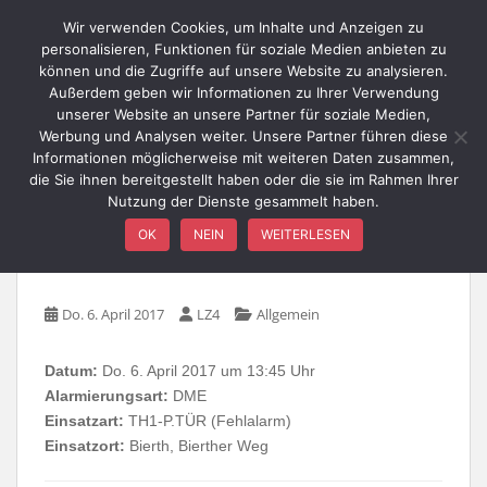
Skip to main content
Wir verwenden Cookies, um Inhalte und Anzeigen zu
personalisieren, Funktionen für soziale Medien anbieten zu
können und die Zugriffe auf unsere Website zu analysieren.
Außerdem geben wir Informationen zu Ihrer Verwendung
TOGGLE
unserer Website an unsere Partner für soziale Medien,
Werbung und Analysen weiter. Unsere Partner führen diese
Informationen möglicherweise mit weiteren Daten zusammen,
die Sie ihnen bereitgestellt haben oder die sie im Rahmen Ihrer
Nutzung der Dienste gesammelt haben.
TH1-P.TÜR – Bierth,
OK
NEIN
WEITERLESEN
Bierther Weg
Do. 6. April 2017
LZ4
Allgemein
Datum:
Do. 6. April 2017 um 13:45 Uhr
Alarmierungsart:
DME
Einsatzart:
TH1-P.TÜR (Fehlalarm)
Einsatzort:
Bierth, Bierther Weg