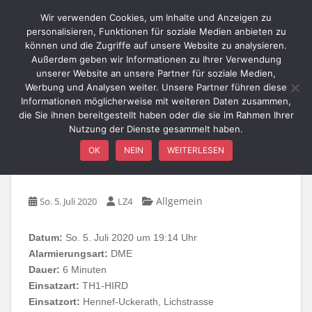
Skip to main content
Wir verwenden Cookies, um Inhalte und Anzeigen zu
personalisieren, Funktionen für soziale Medien anbieten zu
können und die Zugriffe auf unsere Website zu analysieren.
Außerdem geben wir Informationen zu Ihrer Verwendung
TOGGLE
unserer Website an unsere Partner für soziale Medien,
Werbung und Analysen weiter. Unsere Partner führen diese
Informationen möglicherweise mit weiteren Daten zusammen,
die Sie ihnen bereitgestellt haben oder die sie im Rahmen Ihrer
Nutzung der Dienste gesammelt haben.
TH1-HIRD – Uckerath,
OK
NEIN
WEITERLESEN
Lichstrasse
Allgemein
So. 5. Juli 2020
LZ4
Datum:
So. 5. Juli 2020 um 19:14 Uhr
Alarmierungsart:
DME
Dauer:
6 Minuten
Einsatzart:
TH1-HIRD
Einsatzort:
Hennef-Uckerath, Lichstrasse