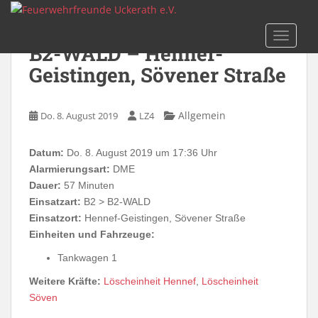
Skip to main content
TOGGLE
B2-WALD – Hennef-
Geistingen, Sövener Straße
Allgemein
Do. 8. August 2019
LZ4
Datum:
Do. 8. August 2019 um 17:36 Uhr
Alarmierungsart:
DME
Dauer:
57 Minuten
Einsatzart:
B2 > B2-WALD
Einsatzort:
Hennef-Geistingen, Sövener Straße
Einheiten und Fahrzeuge:
Tankwagen 1
Weitere Kräfte:
Löscheinheit Hennef
,
Löscheinheit
Söven