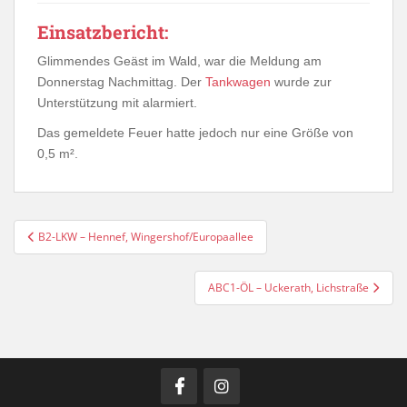
Einsatzbericht:
Glimmendes Geäst im Wald, war die Meldung am
Donnerstag Nachmittag. Der
Tankwagen
wurde zur
Unterstützung mit alarmiert.
Das gemeldete Feuer hatte jedoch nur eine Größe von
0,5 m².
Beitragsnavigation
B2-LKW – Hennef, Wingershof/Europaallee
ABC1-ÖL – Uckerath, Lichstraße