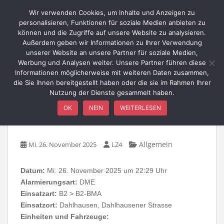
Skip to main content
Wir verwenden Cookies, um Inhalte und Anzeigen zu
personalisieren, Funktionen für soziale Medien anbieten zu
können und die Zugriffe auf unsere Website zu analysieren.
Außerdem geben wir Informationen zu Ihrer Verwendung
TOGGLE
unserer Website an unsere Partner für soziale Medien,
Werbung und Analysen weiter. Unsere Partner führen diese
Informationen möglicherweise mit weiteren Daten zusammen,
die Sie ihnen bereitgestellt haben oder die sie im Rahmen Ihrer
Nutzung der Dienste gesammelt haben.
B2-BMA / Dahlhausener
OK
NEIN
WEITERLESEN
Straße
Allgemein
Mi. 26. November 2025
LZ4
Datum:
Mi. 26. November 2025 um 22:29 Uhr
Alarmierungsart:
DME
Einsatzart:
B2 > B2-BMA
Einsatzort:
Dahlhausen, Dahlhausener Strasse
Einheiten und Fahrzeuge: