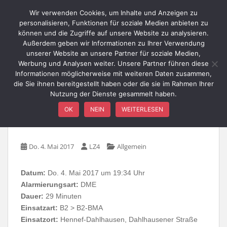
Skip to main content
Wir verwenden Cookies, um Inhalte und Anzeigen zu
personalisieren, Funktionen für soziale Medien anbieten zu
können und die Zugriffe auf unsere Website zu analysieren.
Außerdem geben wir Informationen zu Ihrer Verwendung
TOGGLE
unserer Website an unsere Partner für soziale Medien,
Werbung und Analysen weiter. Unsere Partner führen diese
Informationen möglicherweise mit weiteren Daten zusammen,
die Sie ihnen bereitgestellt haben oder die sie im Rahmen Ihrer
Nutzung der Dienste gesammelt haben.
B2-BMA – Dahlhausen,
OK
NEIN
WEITERLESEN
Dahlhausener Straße
Do. 4. Mai 2017
LZ4
Allgemein
Datum:
Do. 4. Mai 2017 um 19:34 Uhr
Alarmierungsart:
DME
Dauer:
29 Minuten
Einsatzart:
B2 > B2-BMA
Einsatzort:
Hennef-Dahlhausen, Dahlhausener Straße