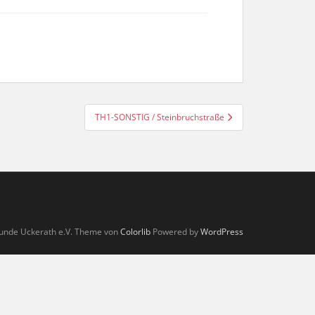
TH1-SONSTIG / Steinbruchstraße
unde Uckerath e.V. Theme von
Colorlib
Powered by
WordPress