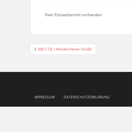
Kein Einsatzbericht vorhanden
Beitragsnavigation
ABC1-ÖL / Altenkirchener Straße
IMPRESSUM
DATENSCHUTZERKLÄRUNG