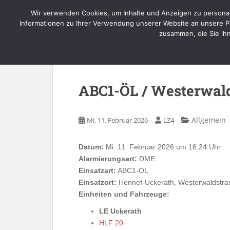
Skip to main content
Wir verwenden Cookies, um Inhalte und Anzeigen zu personal
Informationen zu Ihrer Verwendung unserer Website an unsere Pa
zusammen, die Sie ih
ABC1-ÖL / Westerwald
Allgemein
Mi. 11. Februar 2026
LZ4
Datum:
Mi. 11. Februar 2026 um 16:24 Uhr
Alarmierungsart:
DME
Einsatzart:
ABC1-ÖL
Einsatzort:
Hennef-Uckerath, Westerwaldstra
Einheiten und Fahrzeuge:
LE Uckerath
HLF 20