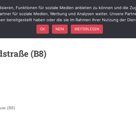
isieren, Funktionen für soziale Medien anbieten zu können und die Zug
WIR ÜBER UNS
FÖRDERVEREIN
FAHRZEUGE
EINSÄTZ
rtner für soziale Medien, Werbung und Analysen weiter. Unsere Partn
nen bereitgestellt haben oder die sie im Rahmen Ihrer Nutzung der Die
OK
NEIN
WEITERLESEN
straße (B8)
sse (B8)