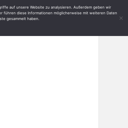
riffe auf unsere Website zu analysieren. Außerdem geben wir
E
AKTUELLES
SERVICE
KONTAKT
er führen diese Informationen möglicherweise mit weiteren Daten
nste gesammelt haben.