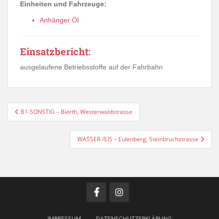
Einheiten und Fahrzeuge:
Anhänger Öl
Einsatzbericht:
ausgelaufene Betriebsstoffe auf der Fahrbahn
Beitragsnavigation
B1-SONSTIG – Bierth, Westerwaldstrasse
WASSER-/EIS – Eulenberg, Steinbruchstrasse
IMPRESSUM
DATENSCHUTZERKLÄRUNG