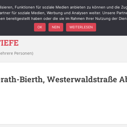
isieren, Funktionen für soziale Medien anbieten zu können und die Zug
WIR ÜBER UNS
FÖRDERVEREIN
FAHRZEUGE
EINSÄTZ
rtner für soziale Medien, Werbung und Analysen weiter. Unsere Partn
nen bereitgestellt haben oder die sie im Rahmen Ihrer Nutzung der Die
OK
NEIN
WEITERLESEN
TIEFE
mehrere Personen)
ath-Bierth, Westerwaldstraße A