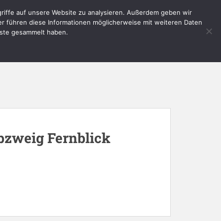
riffe auf unsere Website zu analysieren. Außerdem geben wir
E
AKTUELLES
SERVICE
KONTAKT
er führen diese Informationen möglicherweise mit weiteren Daten
nste gesammelt haben.
bzweig Fernblick