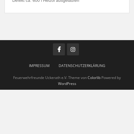
Defekt ca. 600 l Heizöl ausgelaufen
IMPRESSUM
DATENSCHUTZERKLÄRUNG
Feuerwehrfreunde Uckerath e.V. Theme von
Colorlib
Powered by
WordPress